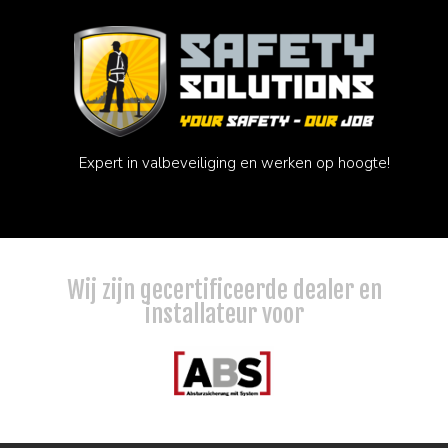
Expert in valbeveiliging en werken op hoogte!
Wij zijn gecertificeerde dealer en
installateur voor