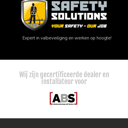
Expert in valbeveiliging en werken op hoogte!
Wij zijn gecertificeerde dealer en
installateur voor