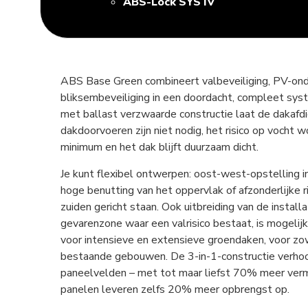
ABS-Lock SYS IV
ABS Base Green combineert valbeveiliging, PV-ond
bliksembeveiliging in een doordacht, compleet sy
met ballast verzwaarde constructie laat de dakafdic
dakdoorvoeren zijn niet nodig, het risico op vocht 
minimum en het dak blijft duurzaam dicht.
Je kunt flexibel ontwerpen: oost-west-opstelling i
hoge benutting van het oppervlak of afzonderlijke r
zuiden gericht staan. Ook uitbreiding van de installa
gevarenzone waar een valrisico bestaat, is mogelij
voor intensieve en extensieve groendaken, voor z
bestaande gebouwen. De 3-in-1-constructie verhoog
paneelvelden – met tot maar liefst 70% meer verm
panelen leveren zelfs 20% meer opbrengst op.