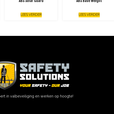
ABS Solar Guard
ABS Base Weight
LEES VERDER
LEES VERDER
ert in valbeveiliging en werken op hoogte!