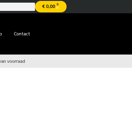
0
€
0,00
p
Contact
van voorraad