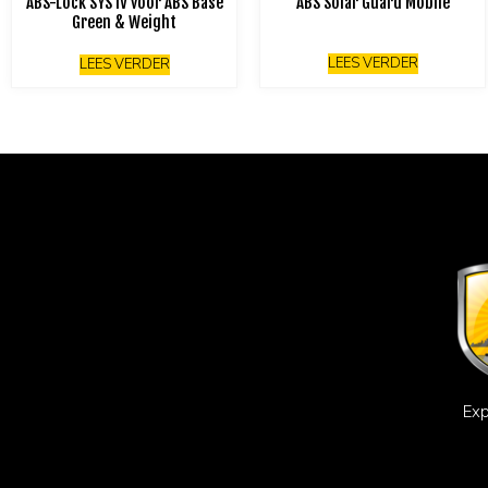
ABS-Lock SYS IV voor ABS Base
ABS Solar Guard Mobile
Green & Weight
LEES VERDER
LEES VERDER
Exp