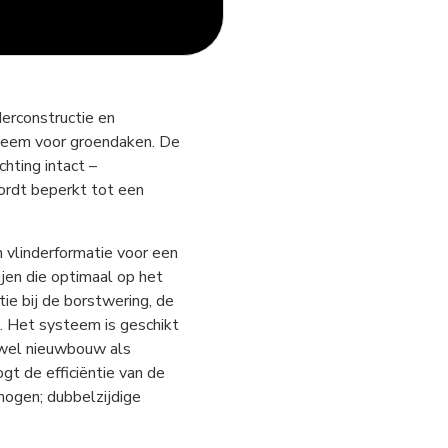
erconstructie en
steem voor groendaken. De
hting intact –
wordt beperkt tot een
n vlinderformatie voor een
ijen die optimaal op het
tie bij de borstwering, de
k. Het systeem is geschikt
owel nieuwbouw als
t de efficiëntie van de
ogen; dubbelzijdige