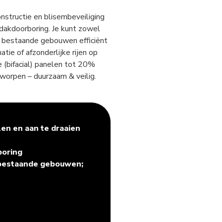
structie en blisembeveiliging
dakdoorboring. Je kunt zowel
 bestaande gebouwen efficiënt
atie of afzonderlijke rijen op
 (bifacial) panelen tot 20%
orpen – duurzaam & veilig.
en en aan te draaien
boring
bestaande gebouwen;