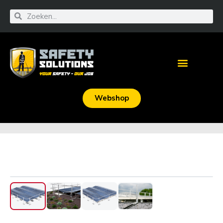
Webshop
‹
›