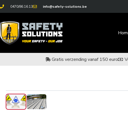
0470/86.16.13
info@safety-solutions.be
Hom
Gratis verzending vanaf 150 euro
V
‹
›