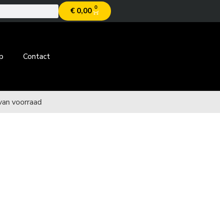
0
€
0,00
p
Contact
van voorraad