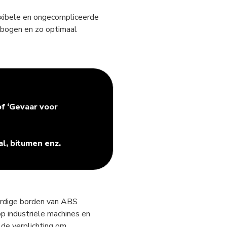
exibele en ongecompliceerde
ebogen en zo optimaal
of ‘Gevaar voor
al, bitumen enz.
ardige borden van ABS
op industriële machines en
 de verplichting om