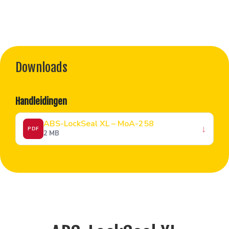
Downloads
Handleidingen
ABS-LockSeal XL – MoA-258
↓
PDF
2 MB