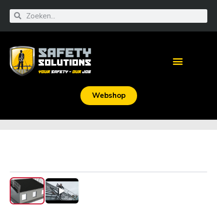
Webshop
‹
›