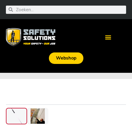
Webshop
‹
›