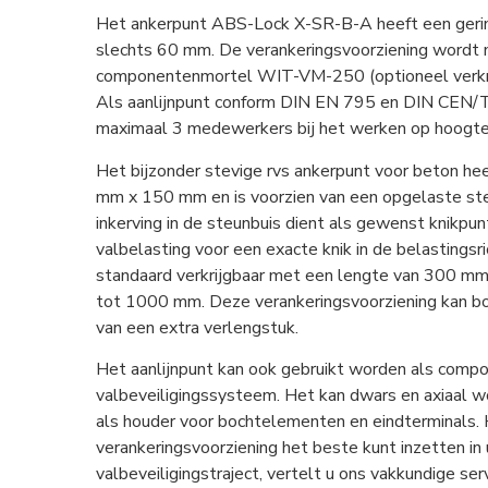
Het ankerpunt ABS-Lock X-SR-B-A heeft een geri
slechts 60 mm. De verankeringsvoorziening wordt
componentenmortel WIT-VM-250 (optioneel verkrij
Als aanlijnpunt conform DIN EN 795 en DIN CEN/T
maximaal 3 medewerkers bij het werken op hoogte
Het bijzonder stevige rvs ankerpunt voor beton he
mm x 150 mm en is voorzien van een opgelaste st
inkerving in de steunbuis dient als gewenst knikpun
valbelasting voor een exacte knik in de belastingsri
standaard verkrijgbaar met een lengte van 300 
tot 1000 mm. Deze verankeringsvoorziening kan b
van een extra verlengstuk.
Het aanlijnpunt kan ook gebruikt worden als compo
valbeveiligingssysteem. Het kan dwars en axiaal wo
als houder voor bochtelementen en eindterminals.
verankeringsvoorziening het beste kunt inzetten in
valbeveiligingstraject, vertelt u ons vakkundige se