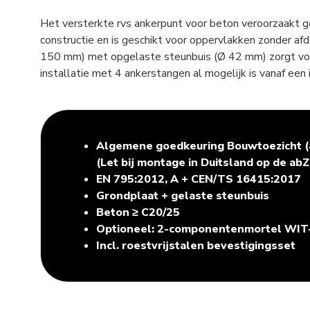
Het versterkte rvs ankerpunt voor beton veroorzaakt g
constructie en is geschikt voor oppervlakken zonder af
150 mm) met opgelaste steunbuis (Ø 42 mm) zorgt voor 
installatie met 4 ankerstangen al mogelijk is vanaf ee
Algemene goedkeuring Bouwtoezicht (
(Let bij montage in Duitsland op de ab
EN 795:2012, A + CEN/TS 16415:2017
Grondplaat + gelaste steunbuis
Beton ≥ C20/25
Optioneel: 2-componentenmortel WI
Incl. roestvrijstalen bevestigingsset