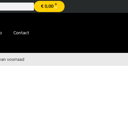
0
€
0,00
p
Contact
van voorraad