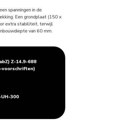
een spanningen in de
dekking. Een grondplaat (150 x
extra stabiliteit, terwijl
n inbouwdiepte van 60 mm.
abZ) Z-14.9-688
Z-voorschriften)
T-UH-300