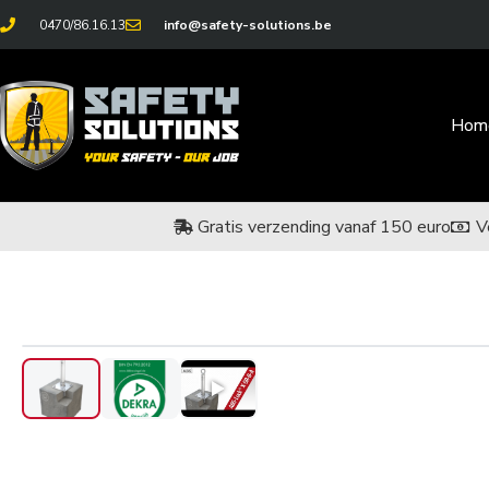
0470/86.16.13
info@safety-solutions.be
Hom
Gratis verzending vanaf 150 euro
V
‹
›