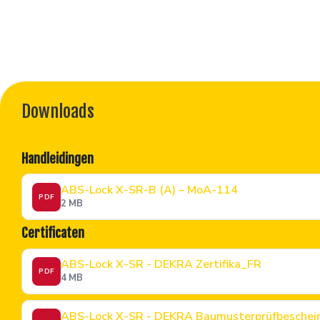
Downloads
Handleidingen
ABS-Lock X-SR-B (A) – MoA-114
PDF
2 MB
Certificaten
ABS-Lock X-SR - DEKRA Zertifika_FR
PDF
4 MB
ABS-Lock X-SR - DEKRA Baumusterprüfbeschei