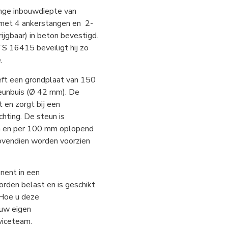
nge inbouwdiepte van
 met 4 ankerstangen en 2-
gbaar) in beton bevestigd.
S 16415 beveiligt hij zo
.
eft een grondplaat van 150
eunbuis (Ø 42 mm). De
t en zorgt bij een
chting. De steun is
mm en per 100 mm oplopend
ovendien worden voorzien
nent in een
rden belast en is geschikt
 Hoe u deze
 uw eigen
rviceteam.