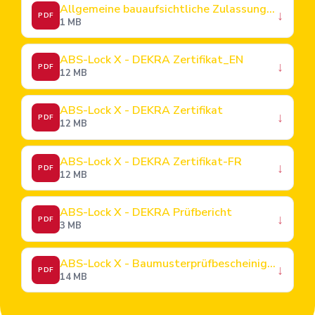
Allgemeine bauaufsichtliche Zulassung - Z-14.9-688 (08.07.2024)
↓
PDF
1 MB
ABS-Lock X - DEKRA Zertifikat_EN
↓
PDF
12 MB
ABS-Lock X - DEKRA Zertifikat
↓
PDF
12 MB
ABS-Lock X - DEKRA Zertifikat-FR
↓
PDF
12 MB
ABS-Lock X - DEKRA Prüfbericht
↓
PDF
3 MB
ABS-Lock X - Baumusterprüfbescheinigung
↓
PDF
14 MB