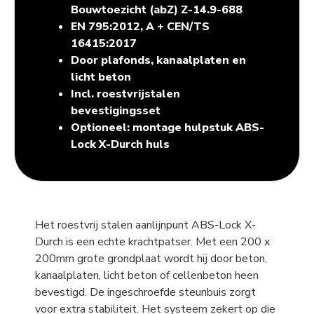
Bouwtoezicht (abZ) Z-14.9-688
EN 795:2012, A + CEN/TS
16415:2017
Door plafonds, kanaalplaten en
licht beton
Incl. roestvrijstalen
bevestigingsset
Optioneel: montage hulpstuk ABS-
Lock X-Durch huls
Het roestvrij stalen aanlijnpunt ABS-Lock X-
Durch is een echte krachtpatser. Met een 200 x
200mm grote grondplaat wordt hij door beton,
kanaalplaten, licht beton of cellenbeton heen
bevestigd. De ingeschroefde steunbuis zorgt
voor extra stabiliteit. Het systeem zekert op die