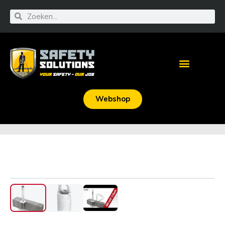
Webshop
‹
›