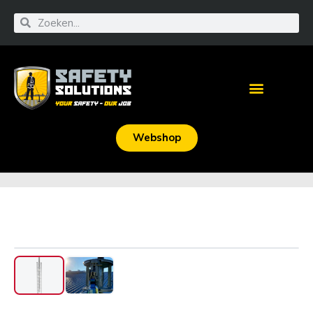
Webshop
‹
›