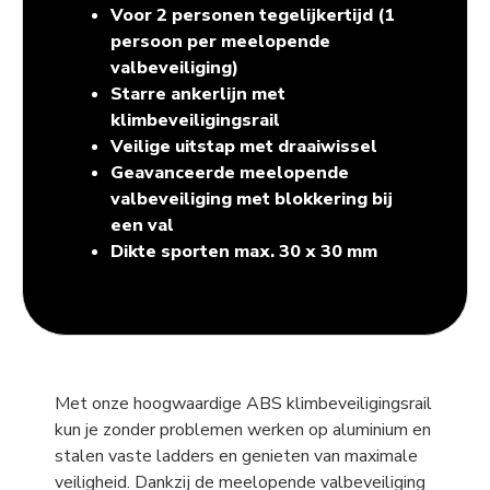
Voor 2 personen tegelijkertijd (1
persoon per meelopende
valbeveiliging)
Starre ankerlijn met
klimbeveiligingsrail
Veilige uitstap met draaiwissel
Geavanceerde meelopende
valbeveiliging met blokkering bij
een val
Dikte sporten max. 30 x 30 mm
Met onze hoogwaardige ABS klimbeveiligingsrail
kun je zonder problemen werken op aluminium en
stalen vaste ladders en genieten van maximale
veiligheid. Dankzij de meelopende valbeveiliging