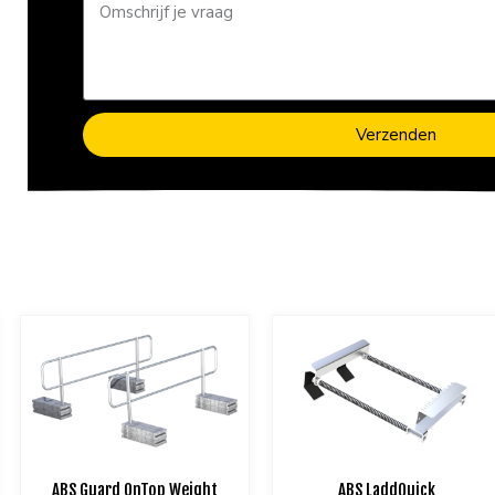
Verzenden
ABS Guard OnTop Weight
ABS LaddQuick