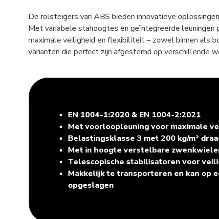
De rolsteigers van ABS bieden innovatieve oplossingen
Met variabele stahoogtes en geïntegreerde leuningen 
maximale veiligheid en flexibiliteit – zowel binnen als bu
varianten die perfect zijn afgestemd op verschillende
EN 1004-1:2020 & EN 1004-2:2021
Met voorloopleuning voor maximale vei
Belastingsklasse 3 met 200 kg/m² dr
Met in hoogte verstelbare zwenkwiel
Telescopische stabilisatoren voor veil
Makkelijk te transporteren en kan op 
opgeslagen