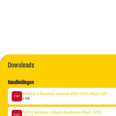
Downloads
Handleidingen
Fahrbare Buehne schmal 650-950-MoA-337
PDF
3 MB
ABS Fahrbare Arbeitsbuehnen-MoA-339
PDF