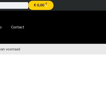
0
€
0,00
p
Contact
van voorraad