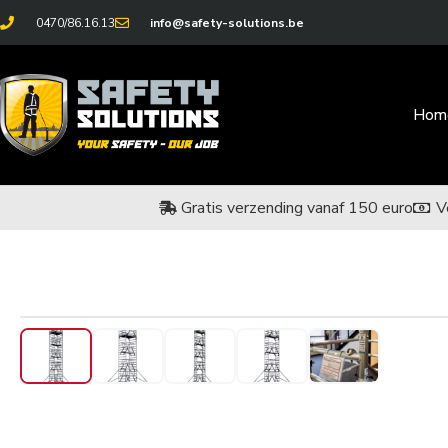
0470/86.16.13
info@safety-solutions.be
Hom
Gratis verzending vanaf 150 euro
V
‹
›