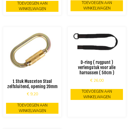
TOEVOEGEN AAN
TOEVOEGEN AAN
WINKELWAGEN
WINKELWAGEN
D-ring ( rugpunt )
verlengstuk voor alle
harnassen ( 50cm )
€
26,00
1 Stuk Musceton Staal
zelfsluitend, opening 20mm
TOEVOEGEN AAN
€
9,20
WINKELWAGEN
TOEVOEGEN AAN
WINKELWAGEN