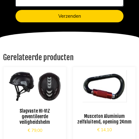
Verzenden
Gerelateerde producten
Slagvaste HI-VIZ
Musceton Aluminium
geventileerde
zelfsluitend, opening 24mm
veiligheidshelm
€
14,10
€
79,00