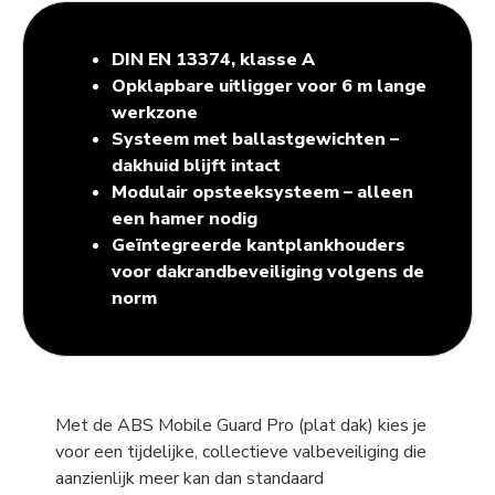
DIN EN 13374, klasse A
Opklapbare uitligger voor 6 m lange
werkzone
Systeem met ballastgewichten –
dakhuid blijft intact
Modulair opsteeksysteem – alleen
een hamer nodig
Geïntegreerde kantplankhouders
voor dakrandbeveiliging volgens de
norm
Met de ABS Mobile Guard Pro (plat dak) kies je
voor een tijdelijke, collectieve valbeveiliging die
aanzienlijk meer kan dan standaard