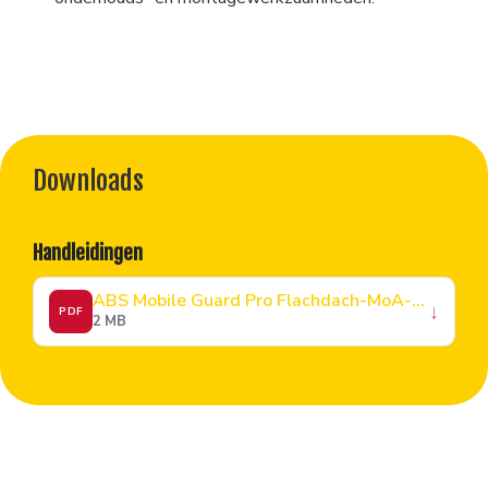
Downloads
Handleidingen
ABS Mobile Guard Pro Flachdach-MoA-351
↓
PDF
2 MB