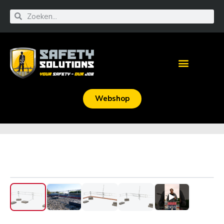
Webshop
‹
›