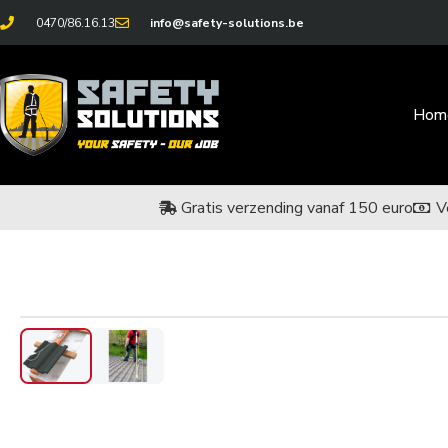
0470/86.16.13
info@safety-solutions.be
Hom
Gratis verzending vanaf 150 euro
V
‹
›