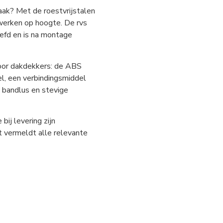
aak? Met de roestvrijstalen
werken op hoogte. De rvs
efd en is na montage
oor dakdekkers: de ABS
el, een verbindingsmiddel
 bandlus en stevige
ij levering zijn
 vermeldt alle relevante