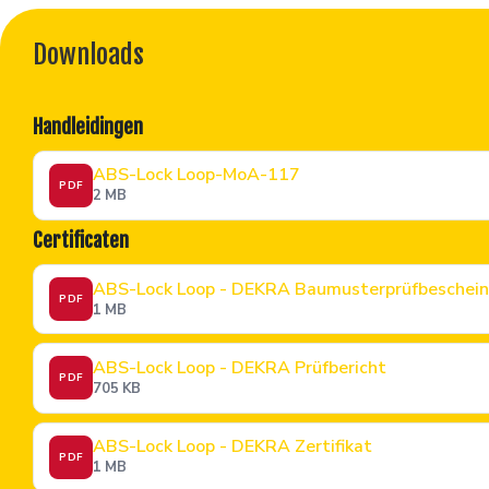
Downloads
Handleidingen
ABS-Lock Loop-MoA-117
PDF
2 MB
Certificaten
ABS-Lock Loop - DEKRA Baumusterprüfbeschei
PDF
1 MB
ABS-Lock Loop - DEKRA Prüfbericht
PDF
705 KB
ABS-Lock Loop - DEKRA Zertifikat
PDF
1 MB