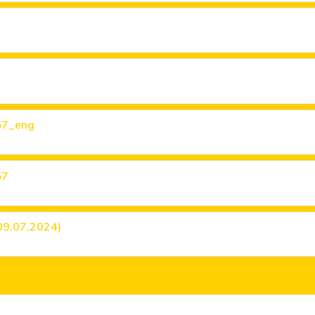
57_eng
57
09.07.2024)