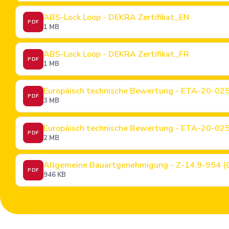
ABS-Lock Loop - DEKRA Zertifikat_EN
PDF
1 MB
ABS-Lock Loop - DEKRA Zertifikat_FR
PDF
1 MB
Europäisch technische Bewertung - ETA-20-02
PDF
3 MB
Europäisch technische Bewertung - ETA-20-02
PDF
2 MB
Allgemeine Bauartgenehmigung - Z-14.9-954 (
PDF
946 KB