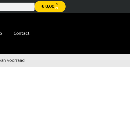
0
€
0,00
p
Contact
van voorraad