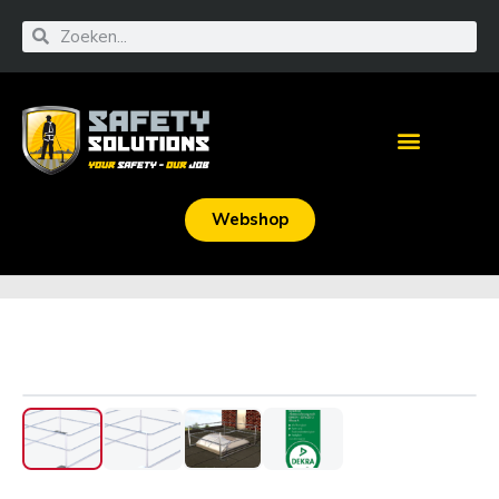
Webshop
‹
›