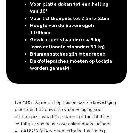
Voor platte daken tot een helling
van 10°
Voor lichtkoepels tot 2,5m x 2,5m
Hoogte van de bovenregel:
1100mm
Gewicht per staander: ca. 3 kg
(conventionele staander: 30 kg)
Bitumenpatches zijn inbegrepen
Dakfoliepatches moeten op locatie
worden gemaakt
De ABS Dome OnTop Fusion dakrandbeveiliging
biedt een betrouwbare valbeveiliging voor
lichtkoepels waarbij de dakhuid intact blijft. Bij
installatie van de nieuwe dakrandbeveiligingen
van ABS Safety is geen extra ballast nodig,