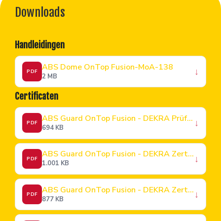
Downloads
Handleidingen
ABS Dome OnTop Fusion-MoA-138
↓
PDF
2 MB
Certificaten
ABS Guard OnTop Fusion - DEKRA Prüfbericht Bericht
↓
PDF
694 KB
ABS Guard OnTop Fusion - DEKRA Zertifikat_FR
↓
PDF
1.001 KB
ABS Guard OnTop Fusion - DEKRA Zertifikat_EN
↓
PDF
877 KB